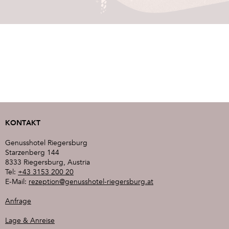
KONTAKT
Genusshotel Riegersburg
Starzenberg 144
8333 Riegersburg, Austria
Tel:
+43 3153 200 20
E-Mail:
rezeption@genusshotel-riegersburg.at
Anfrage
Lage & Anreise