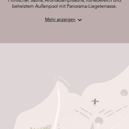
Finnischer Sauna, Aromadampfsauna, Ruhebereich und
beheiztem Außenpool mit Panorama-Liegeterrasse.
Eine Autofahrt von 5-10 Minuten oder einen Spaziergang
vom Hotel entfernt, befinden sich einige der
interessantesten Produzenten kulinarischer Kostbarkeiten:
die Edelbrand- und Essigmanufaktur von David Gölles, die
Vulcano Schinkenwelt, das Zotter Schokoladentheater und
viele mehr.
Gehen Sie auf Entdeckungsreise durch dieses „kulinarische
Vulkanland“ oder lassen Sie sich im Genusshotel
Riegersburg mit dem Besten aus der Region geschmackvoll
verwöhnen. Unser
Dry Aged Beef
, der hauseigene
Starzenberger Käse sowie wertvolle Balsamessige werden
für Sie in speziellen Reiferäumen vorbereitet und zur
vollkommenen Geschmacksharmonie geführt.
Die Lage des Hotel bietet Ihnen auch den perfekten
Ausgangspunkt, um eine der schönsten Weinregionen
Österreichs zu erkunden. Tauchen Sie ein in die Weinregion
Vulkanland Steiermark DAC.