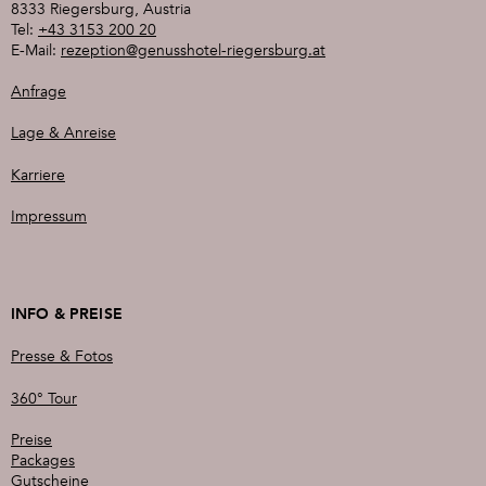
8333 Riegersburg, Austria
Tel:
+43 3153 200 20
Flugbuchung
Austrian Airlines
E-Mail:
rezeption@genusshotel-riegersburg.at
Flugbuchung
Lufthansa
Anfrage
Flugsuchmaschine:
checkfelix.at
Lage & Anreise
Gerne organisieren wir Ihnen eine Abholung vom Bahnhof
oder Flughafen.
Karriere
Impressum
INFO & PREISE
Presse & Fotos
360° Tour
Preise
Packages
Gutscheine